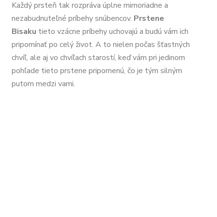
Každý prsteň tak rozpráva úplne mimoriadne a
nezabudnuteľné príbehy snúbencov.
Prstene
Bisaku
tieto vzácne príbehy uchovajú a budú vám ich
pripomínať po celý život. A to nielen počas šťastných
chvíľ, ale aj vo chvíľach starostí, keď vám pri jedinom
pohľade tieto prstene pripomenú, čo je tým silným
putom medzi vami.