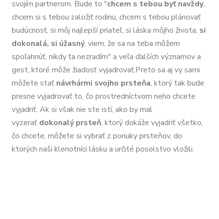
svojím partnerom. Bude to "
chcem s tebou byť navždy
,
chcem si s tebou založiť rodinu, chcem s tebou plánovať
budúcnosť, si môj najlepší priateľ, si láska môjho života,
si
dokonalá, si úžasný
, viem, že sa na teba môžem
spoľahnúť, nikdy ťa nezradím" a veľa ďalších významov a
gest, ktoré môže žiadosť vyjadrovať.Preto sa aj vy sami
môžete stať
návrhármi svojho prsteňa
, ktorý tak bude
presne vyjadrovať to, čo prostredníctvom neho chcete
vyjadriť. Ak si však nie ste istí, ako by mal
vyzerať
dokonalý prsteň
, ktorý dokáže vyjadriť všetko,
čo chcete, môžete si vybrať z ponuky prsteňov, do
ktorých naši klenotníci lásku a určité posolstvo vložili.