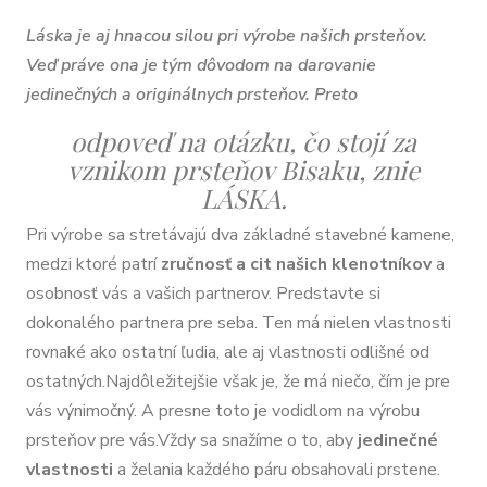
Láska je aj hnacou silou pri výrobe našich prsteňov.
Veď práve ona je tým dôvodom na darovanie
jedinečných a originálnych prsteňov. Preto
odpoveď na otázku, čo stojí za
vznikom prsteňov Bisaku, znie
LÁSKA.
Pri výrobe sa stretávajú dva základné stavebné kamene,
medzi ktoré patrí
zručnosť a cit našich klenotníkov
a
osobnosť vás a vašich partnerov. Predstavte si
dokonalého partnera pre seba. Ten má nielen vlastnosti
rovnaké ako ostatní ľudia, ale aj vlastnosti odlišné od
ostatných.Najdôležitejšie však je, že má niečo, čím je pre
vás výnimočný. A presne toto je vodidlom na výrobu
prsteňov pre vás.Vždy sa snažíme o to, aby
jedinečné
vlastnosti
a želania každého páru obsahovali prstene.