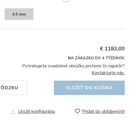
4.5 mm
€ 1182,00
NA ZÁKAZKU DO 4 TÝŽDŇOV.
Potrebujete svadobné obrúčky prstene čo najskôr?
Kontaktujte nás.
HÔDZKU
VLOŽIŤ DO KOŠÍKA
Uložiť konfiguráciu
Pridať do obľúbených