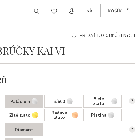
sk
KOŠÍK
CZ
EN
DE
PRIDAŤ DO OBĽÚBENÝCH
RÚČKY KAI VI
eň
Biele
Paládium
B/600
?
zlato
Ružové
Žlté zlato
Platina
zlato
Diamant
?