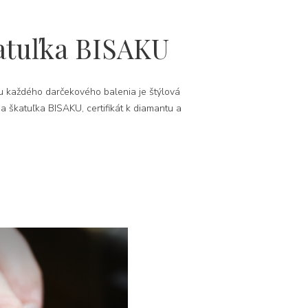
atuľka BISAKU
 každého darčekového balenia je štýlová
na škatuľka BISAKU, certifikát k diamantu a