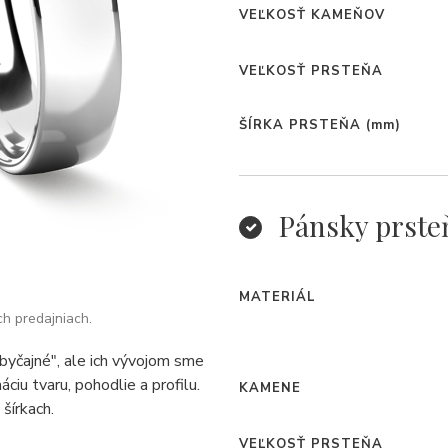
VEĽKOSŤ KAMEŇOV
VEĽKOSŤ PRSTEŇA
ŠÍRKA PRSTEŇA
(mm)
Pánsky prste
MATERIÁL
ch predajniach.
byčajné", ale ich vývojom sme
ciu tvaru, pohodlie a profilu.
KAMENE
šírkach.
VEĽKOSŤ PRSTEŇA