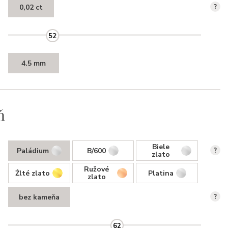
0,02 ct
?
52
4.5 mm
ň
Biele
Paládium
B/600
?
zlato
Ružové
Žlté zlato
Platina
zlato
bez kameňa
?
62