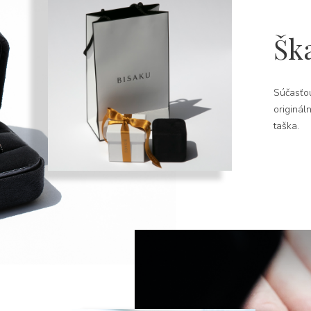
Šk
Súčasťou
originál
taška.