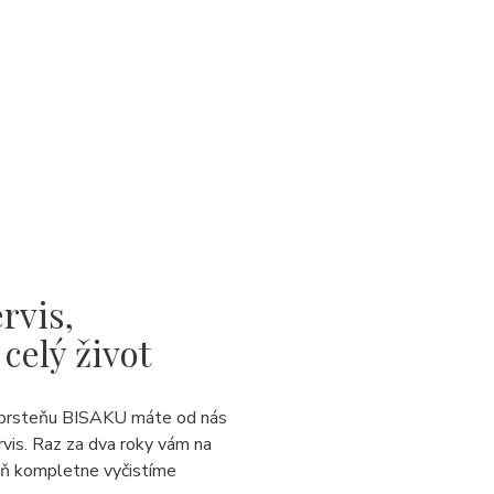
rvis,
 celý život
prsteňu BISAKU máte od nás
rvis. Raz za dva roky vám na
eň kompletne vyčistíme