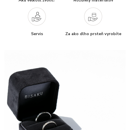
Akú veľkosť zvoliť?
Rozdiely materiálov
Servis
Za ako dlho prsteň vyrobíte