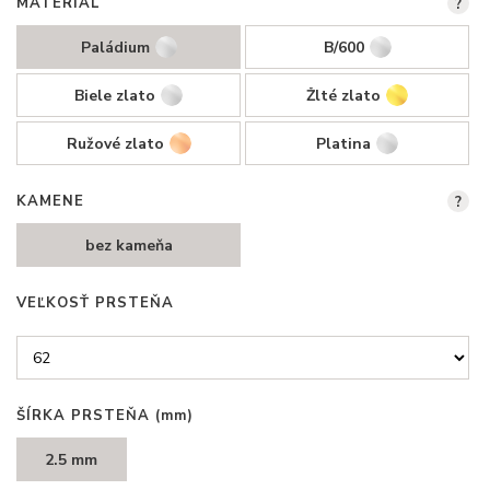
MATERIÁL
?
Paládium
B/600
Biele zlato
Žlté zlato
Ružové zlato
Platina
KAMENE
?
bez kameňa
VEĽKOSŤ PRSTEŇA
ŠÍRKA PRSTEŇA
(mm)
2.5 mm