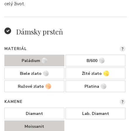
celý život.
Dámsky prsteň
MATERIÁL
?
Paládium
B/600
Biele zlato
Žlté zlato
Ružové zlato
Platina
KAMENE
?
Diamant
Lab. Diamant
Moissanit