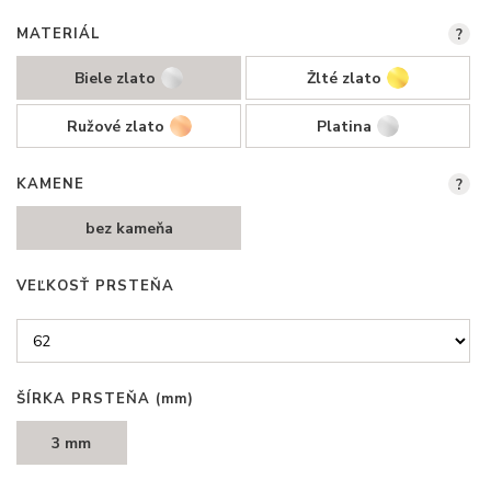
MATERIÁL
?
Biele zlato
Žlté zlato
Ružové zlato
Platina
KAMENE
?
bez kameňa
VEĽKOSŤ PRSTEŇA
ŠÍRKA PRSTEŇA
(mm)
3 mm