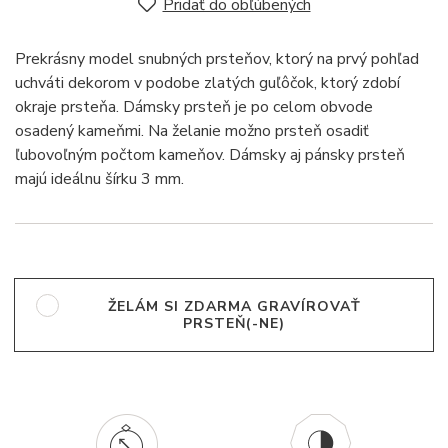
Pridať do obľúbených
Prekrásny model snubných prsteňov, ktorý na prvý pohľad
uchváti dekorom v podobe zlatých guľôčok, ktorý zdobí
okraje prsteňa. Dámsky prsteň je po celom obvode
osadený kameňmi. Na želanie možno prsteň osadiť
ľubovoľným počtom kameňov. Dámsky aj pánsky prsteň
majú ideálnu šírku 3 mm.
ŽELÁM SI ZDARMA GRAVÍROVAŤ
PRSTEŇ(-NE)