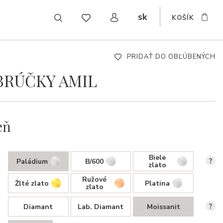
sk
KOŠÍK
CZ
EN
DE
PRIDAŤ DO OBĽÚBENÝCH
BRÚČKY AMIL
eň
Biele
Paládium
B/600
?
zlato
Ružové
Žlté zlato
Platina
zlato
Diamant
Lab. Diamant
Moissanit
?