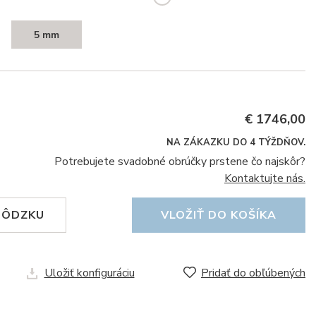
5 mm
€ 1746,00
NA ZÁKAZKU DO 4 TÝŽDŇOV.
Potrebujete svadobné obrúčky prstene čo najskôr?
Kontaktujte nás.
HÔDZKU
VLOŽIŤ DO KOŠÍKA
Uložiť konfiguráciu
Pridať do obľúbených