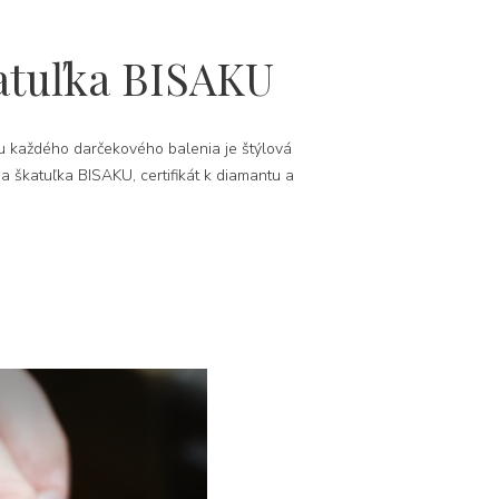
atuľka BISAKU
 každého darčekového balenia je štýlová
na škatuľka BISAKU, certifikát k diamantu a