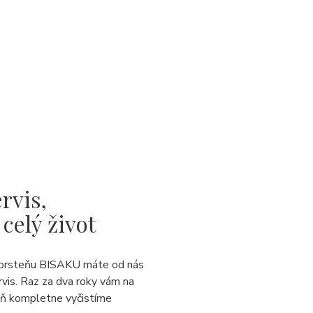
rvis,
 celý život
prsteňu BISAKU máte od nás
rvis. Raz za dva roky vám na
eň kompletne vyčistíme