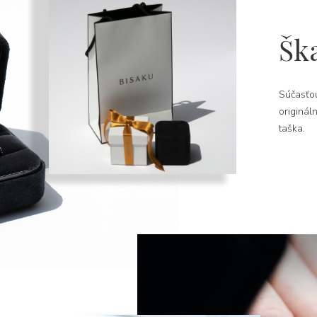
Šk
Súčasťou
originál
taška.