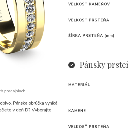
VEĽKOSŤ KAMEŇOV
VEĽKOSŤ PRSTEŇA
ŠÍRKA PRSTEŇA
(mm)
Pánsky prste
MATERIÁL
ch predajniach.
obivo. Pánska obrúčka vyniká
lečiete v deň D? Vyberajte
KAMENE
VEĽKOSŤ PRSTEŇA