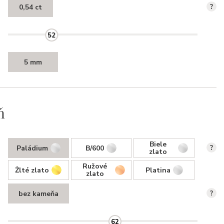
0,54 ct
?
52
5 mm
ň
Biele
Paládium
B/600
?
zlato
Ružové
Žlté zlato
Platina
zlato
bez kameňa
?
62