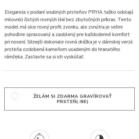
Elegancia v podaní snubných prsteňov PRYIA tažko odolajú
milovníci čistých rovných línií bez zbytočných príkras. Tento
model má síce rovný profil zvonku, ale zvnútra je veľmi
pohodlne spracovaný a zaoblený pre každodenné komfort
pri nosení. Silnejší dokonale rovná drážka je v dámskej verzii
prsteňa ozdobená kameňom usadeným do hranatého
rámčeka. Zastavte sa si ich vyskúšať.
ŽELÁM SI ZDARMA GRAVÍROVAŤ
PRSTEŇ(-NE)