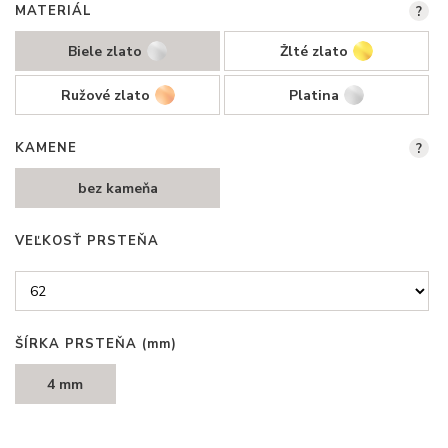
MATERIÁL
?
Biele zlato
Žlté zlato
Ružové zlato
Platina
KAMENE
?
bez kameňa
VEĽKOSŤ PRSTEŇA
ŠÍRKA PRSTEŇA
(mm)
4 mm