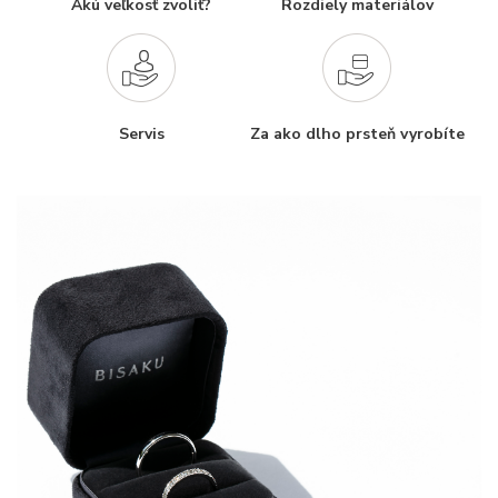
Akú veľkosť zvoliť?
Rozdiely materiálov
Servis
Za ako dlho prsteň vyrobíte