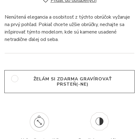
Pridať do obľúbených
Nenútená elegancia a osobitosť z týchto obrúčok vyžaruje
na prvý pohľad. Pokiaľ chcete užšie obrúčky, nechajte sa
inšpirovať týmto modelom, kde sú kamene usadené
netradične ďalej od seba.
ŽELÁM SI ZDARMA GRAVÍROVAŤ
PRSTEŇ(-NE)