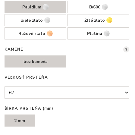
Paládium
B/600
Biele zlato
Žlté zlato
Ružové zlato
Platina
KAMENE
?
bez kameňa
VEĽKOSŤ PRSTEŇA
ŠÍRKA PRSTEŇA
(mm)
2 mm