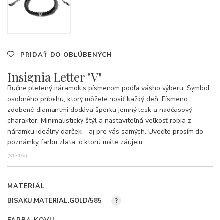
PRIDAŤ DO OBĽÚBENÝCH
Insignia Letter "V"
Ručne pletený náramok s písmenom podľa vášho výberu. Symbol
osobného príbehu, ktorý môžete nosiť každý deň. Písmeno
zdobené diamantmi dodáva šperku jemný lesk a nadčasový
charakter. Minimalistický štýl a nastaviteľná veľkosť robia z
náramku ideálny darček – aj pre vás samých. Uveďte prosím do
poznámky farbu zlata, o ktorú máte záujem.
(S131/V)
MATERIÁL
BISAKU.MATERIAL.GOLD/585
?
FARBA KOVU