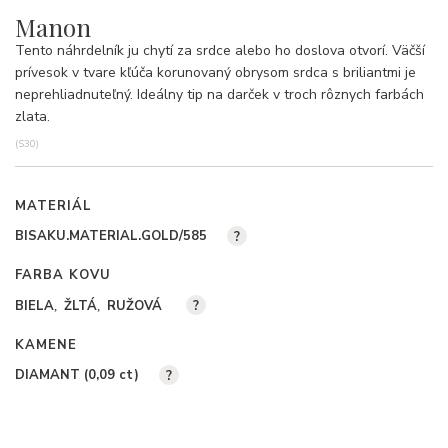
Manon
Tento náhrdelník ju chytí za srdce alebo ho doslova otvorí. Väčší
prívesok v tvare kľúča korunovaný obrysom srdca s briliantmi je
neprehliadnuteľný. Ideálny tip na darček v troch rôznych farbách
zlata.
(S30)
MATERIÁL
BISAKU.MATERIAL.GOLD/585
?
FARBA KOVU
BIELA
ŽLTÁ
RUŽOVÁ
?
KAMENE
DIAMANT (0,09
ct
)
?