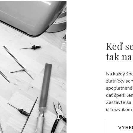
Keď se
tak na
Na každý šp
zlatnícky ser
spoplatnené 
dať šperk len
Zastavte sa 
ultrazvukom.
VYBE