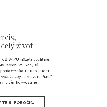
rvis,
 celý život
erk BISAKU môžete využiť náš
vis. Jednotlivé úkony sú
podľa cenníka. Potrebujete si
 vyčistiť, aby sa znovu rozžiaril?
a my vám ho vyčistíme
RTE SI POBOČKU