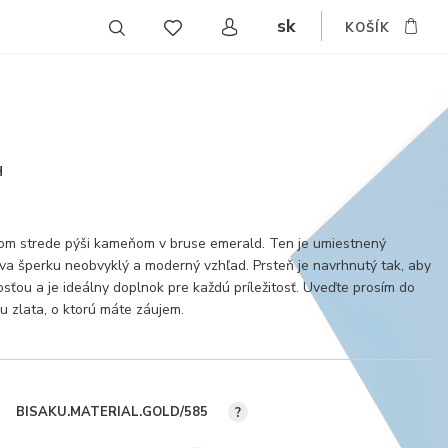
sk
KOŠÍK
CZ
EN
DE
H
jom strede pýši kameňom v bruse emerald. Ten je umiestnený
va šperku neobvyklý a moderný vzhľad. Prsteň je navrhnutý tak, aby
sťou a je ideálny doplnok pre každú príležitosť. Uveďte prosím do
u zlata, o ktorú máte záujem.
BISAKU.MATERIAL.GOLD/585
?