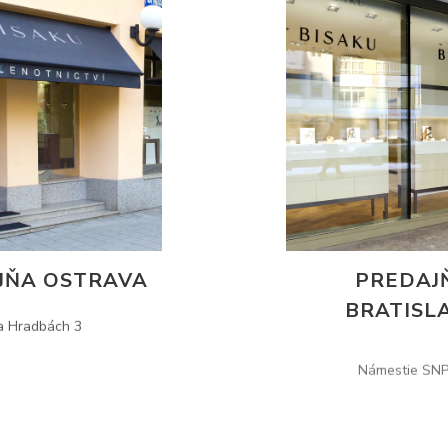
JŇA OSTRAVA
PREDAJ
BRATISL
a Hradbách 3
Námestie SNP