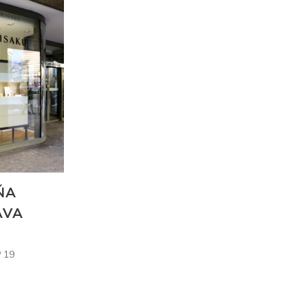
ŇA
AVA
 19