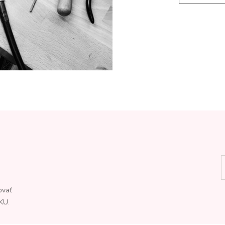
ovať
KU.