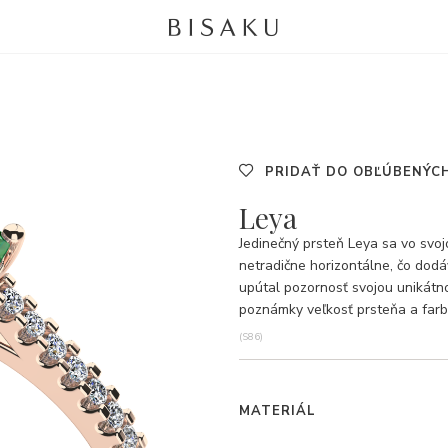
PRIDAŤ DO OBĽÚBENÝC
Leya
Jedinečný prsteň Leya sa vo svo
netradične horizontálne, čo dodá
upútal pozornosť svojou unikátno
poznámky veľkosť prsteňa a farb
(S86)
MATERIÁL