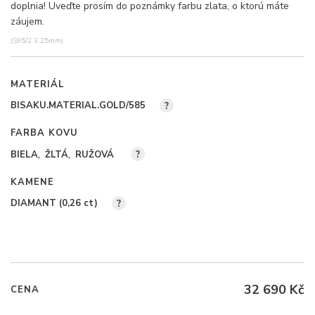
doplnia! Uveďte prosím do poznámky farbu zlata, o ktorú máte
záujem.
(S95/2 3,25mm)
MATERIÁL
BISAKU.MATERIAL.GOLD/585
?
FARBA KOVU
BIELA
ŽLTÁ
RUŽOVÁ
?
KAMENE
DIAMANT (0,26
ct
)
?
32 690 Kč
CENA