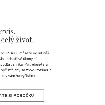
rvis,
 celý život
erk BISAKU môžete využiť náš
vis. Jednotlivé úkony sú
podľa cenníka. Potrebujete si
 vyčistiť, aby sa znovu rozžiaril?
a my vám ho vyčistíme
RTE SI POBOČKU