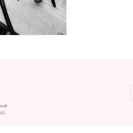
ovať
KU.