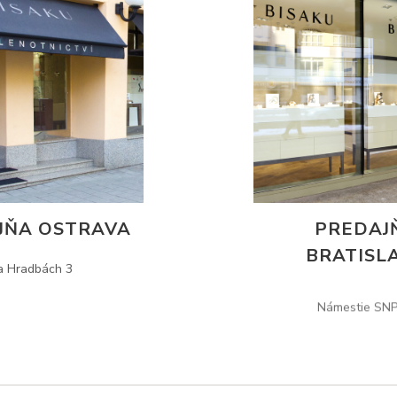
JŇA OSTRAVA
PREDAJ
BRATISL
a Hradbách 3
Námestie SNP