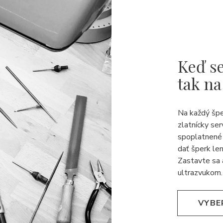
Keď se
tak na
Na každý šp
zlatnícky ser
spoplatnené 
dať šperk len
Zastavte sa 
ultrazvukom.
VYBE