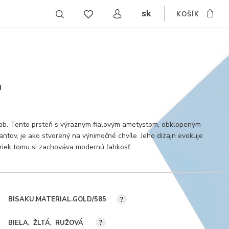
sk
KOŠÍK
CZ
EN
DE
H
vab. Tento prsteň s výrazným fialovým ametystom, obklopeným
ntov, je ako stvorený na výnimočné chvíle. Jeho dizajn evokuje
riek tomu si zachováva modernú ľahkosť.
BISAKU.MATERIAL.GOLD/585
?
BIELA
ŽLTÁ
RUŽOVÁ
?