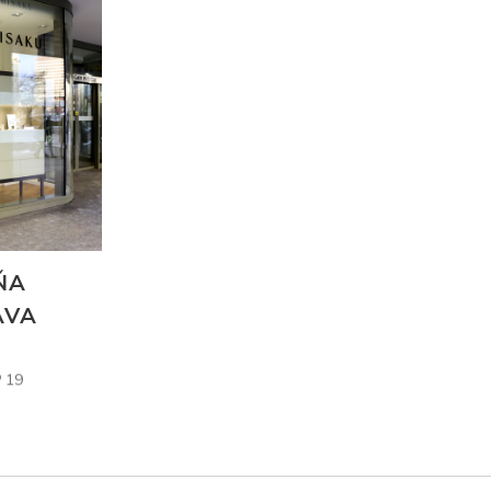
ŇA
AVA
 19