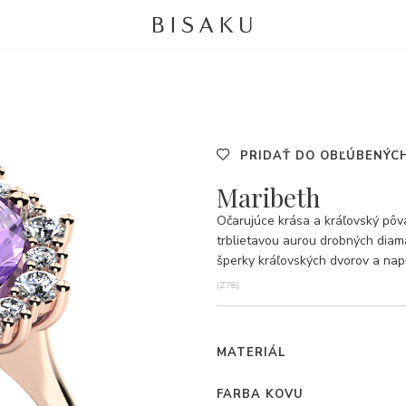
PRIDAŤ DO OBĽÚBENÝC
Maribeth
Očarujúce krása a kráľovský pô
trblietavou aurou drobných diama
šperky kráľovských dvorov a nap
(Z78)
MATERIÁL
FARBA KOVU