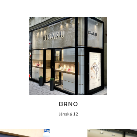
BRNO
Jánská 12