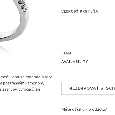
VEĽKOSŤ PRSTEŇA
CENA
AVAILABILITY
ameňu v bruse emerald, ktorý
ným postranným kameňom,
REZERVOVAŤ SI SC
zásnuby, výročia či iné
Máte otázku k produktu?