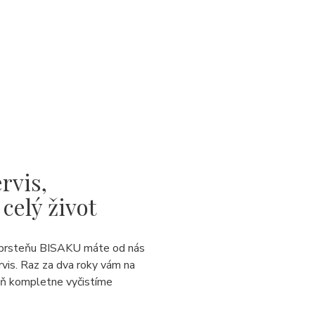
rvis,
 celý život
prsteňu BISAKU máte od nás
rvis. Raz za dva roky vám na
eň kompletne vyčistíme