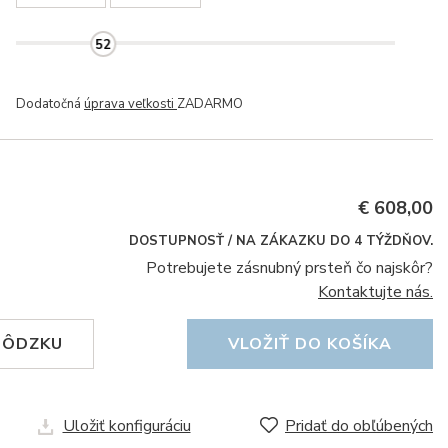
52
Dodatočná
úprava veľkosti
ZADARMO
€ 608,00
DOSTUPNOSŤ / NA ZÁKAZKU DO 4 TÝŽDŇOV.
Potrebujete zásnubný prsteň čo najskôr?
Kontaktujte nás.
HÔDZKU
VLOŽIŤ DO KOŠÍKA
Uložiť konfiguráciu
Pridať do obľúbených