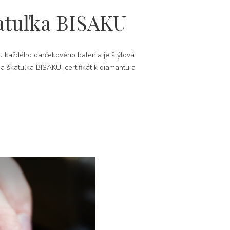
atuľka BISAKU
 každého darčekového balenia je štýlová
na škatuľka BISAKU, certifikát k diamantu a