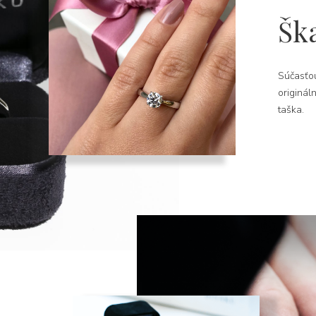
Šk
Súčasťou
originál
taška.