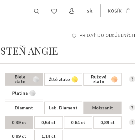
sk
KOŠÍK
CZ
EN
DE
PRIDAŤ DO OBĽÚBENÝCH
STEŇ ANGIE
Biele
Ružové
Žlté zlato
?
zlato
zlato
Platina
Diamant
Lab. Diamant
Moissanit
?
0,39 ct
0,54 ct
0,64 ct
0,89 ct
?
0,99 ct
1,14 ct