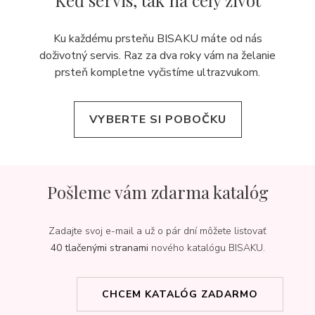
Keď servis,
tak na celý život
Ku každému prsteňu BISAKU máte od nás
doživotný servis. Raz za dva roky vám na želanie
prsteň kompletne vyčistíme ultrazvukom.
VYBERTE SI POBOČKU
Pošleme vám zdarma katalóg
Zadajte svoj e-mail a už o pár dní môžete listovať
40 tlačenými stranami
nového katalógu BISAKU.
CHCEM KATALÓG ZADARMO