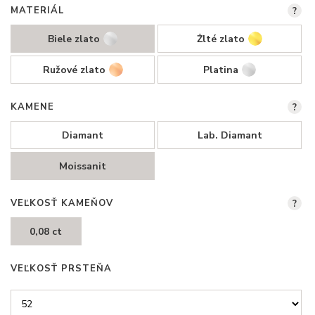
MATERIÁL
?
Biele zlato
Žlté zlato
Ružové zlato
Platina
KAMENE
?
Diamant
Lab. Diamant
Moissanit
VEĽKOSŤ KAMEŇOV
?
0,08 ct
VEĽKOSŤ PRSTEŇA