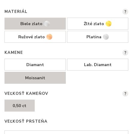
MATERIÁL
?
Biele zlato
Žlté zlato
Ružové zlato
Platina
KAMENE
?
Diamant
Lab. Diamant
Moissanit
VEĽKOSŤ KAMEŇOV
?
0,50 ct
VEĽKOSŤ PRSTEŇA