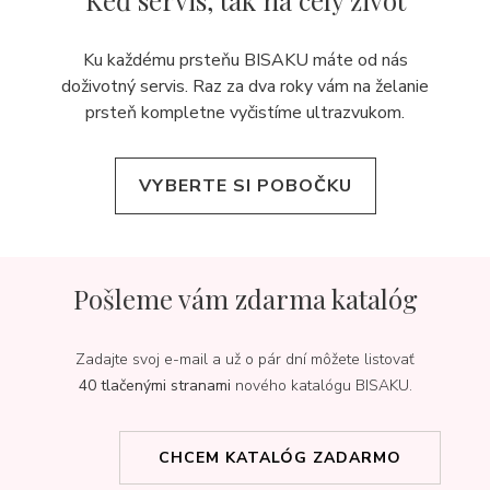
Keď servis,
tak na celý život
Ku každému prsteňu BISAKU máte od nás
doživotný servis. Raz za dva roky vám na želanie
prsteň kompletne vyčistíme ultrazvukom.
VYBERTE SI POBOČKU
Pošleme vám zdarma katalóg
Zadajte svoj e-mail a už o pár dní môžete listovať
40 tlačenými stranami
nového katalógu BISAKU.
CHCEM KATALÓG ZADARMO