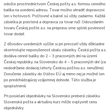
odošle prostredníctvom Českej pošty a.s. formou cenného
balíka na uvedenú adresu. Tovar možno uhradiť dopravcovi
len v hotovosti. Poštovné a balné sú vždy zadarmo. Každá
zásielka je poistená a dopravca za tovar ručí. Odovzdaním
tovaru Českej pošte a.s. na prepravu sme splnili povinnosť
tovar dodať.
Z dôvodov uvedených vyššie si pri prevzatí vždy dôkladne
skontrolujte neporušenosť obalu zásielky. Česká pošta a.s.
dodáva cenné balíky do 2 – 3 pracovných dní na území
Českej republiky, na Slovensko do 4 – 5 pracovných dní (za
nedodržanie dodacej lehoty Českou poštou a.s. neručíme).
Doručenie zásielky do štátov EÚ aj mimo nej je možné len
po predchádzajúcej vzájomnej dohode. Táto služba je
spoplatnená.
Pri posielaní objednávky na Slovensko preberá zásielku
Slovenská pošta a aktuálny kurz môže ovplyvniť cenu
objednávky.