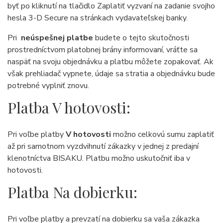
byť po kliknutí na tlačidlo Zaplatiť vyzvaní na zadanie svojho
hesla 3-D Secure na stránkach vydavateľskej banky.
Pri
neúspešnej platbe
budete o tejto skutočnosti
prostredníctvom platobnej brány informovaní, vráťte sa
naspäť na svoju objednávku a platbu môžete zopakovať. Ak
však prehliadač vypnete, údaje sa stratia a objednávku bude
potrebné vyplniť znovu.
Platba V hotovosti:
Pri voľbe platby
V hotovosti
možno celkovú sumu zaplatiť
až pri samotnom vyzdvihnutí zákazky v jednej z predajní
klenotníctva BISAKU. Platbu možno uskutočniť iba v
hotovosti.
Platba Na dobierku:
Pri voľbe platby a prevzatí na dobierku sa vaša zákazka