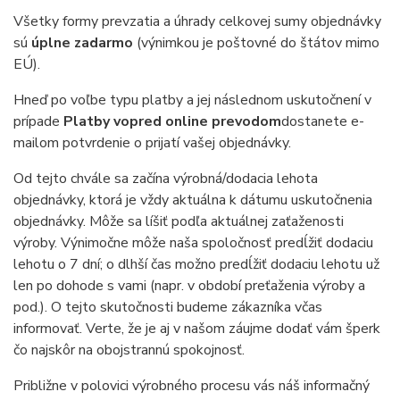
Všetky formy prevzatia a úhrady celkovej sumy objednávky
sú
úplne zadarmo
(výnimkou je poštovné do štátov mimo
EÚ).
Hneď po voľbe typu platby a jej následnom uskutočnení v
prípade
Platby vopred online prevodom
dostanete e-
mailom potvrdenie o prijatí vašej objednávky.
Od tejto chvále sa začína výrobná/dodacia lehota
objednávky, ktorá je vždy aktuálna k dátumu uskutočnenia
objednávky. Môže sa líšiť podľa aktuálnej zaťaženosti
výroby. Výnimočne môže naša spoločnosť predĺžiť dodaciu
lehotu o 7 dní; o dlhší čas možno predĺžiť dodaciu lehotu už
len po dohode s vami (napr. v období preťaženia výroby a
pod.). O tejto skutočnosti budeme zákazníka včas
informovať. Verte, že je aj v našom záujme dodať vám šperk
čo najskôr na obojstrannú spokojnosť.
Približne v polovici výrobného procesu vás náš informačný