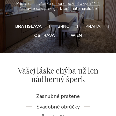
Príďte sa na všetko
osobne pozrieť a vyskúšať.
Zastavte sa v predajni, ktorú máte najbližšie:
BRATISLAVA
BRNO
PRAHA
OSTRAVA
WIEN
Vašej láske chýba už len
nádherný šperk
Zásnubné prstene
Svadobné obrúčky