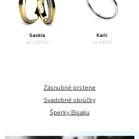
Saskia
Karli
od 2 835 Kč
od 498 Kč
Zásnubné prstene
Svadobné obrúčky
Šperky Bisaku