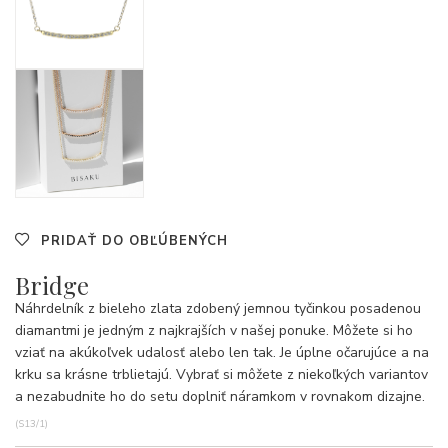
PRIDAŤ DO OBĽÚBENÝCH
Bridge
Náhrdelník z bieleho zlata zdobený jemnou tyčinkou posadenou
diamantmi je jedným z najkrajších v našej ponuke. Môžete si ho
vziať na akúkoľvek udalosť alebo len tak. Je úplne očarujúce a na
krku sa krásne trblietajú. Vybrať si môžete z niekoľkých variantov
a nezabudnite ho do setu doplniť náramkom v rovnakom dizajne.
(S13/1)