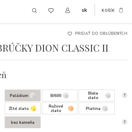
sk
KOŠÍK
CZ
EN
DE
PRIDAŤ DO OBĽÚBENÝCH
RÚČKY DION CLASSIC II
eň
Biele
Paládium
B/600
?
zlato
Ružové
Žlté zlato
Platina
zlato
bez kameňa
?