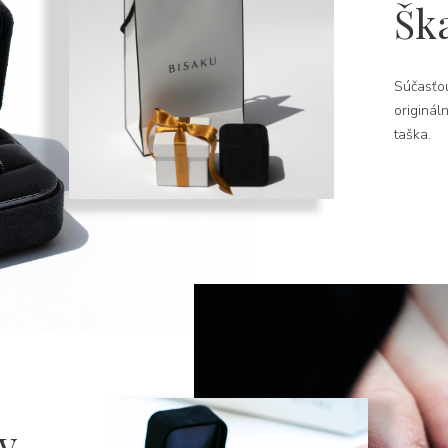
Šk
Súčasťou
originál
taška.
v