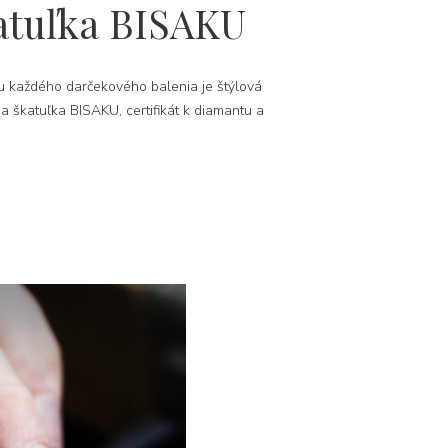
atuľka BISAKU
 každého darčekového balenia je štýlová
na škatuľka BISAKU, certifikát k diamantu a