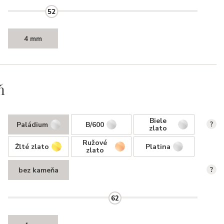
52
4 mm
ň
Biele
Paládium
B/600
?
zlato
Ružové
Žlté zlato
Platina
zlato
bez kameňa
?
62