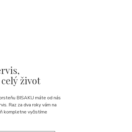
rvis,
 celý život
prsteňu BISAKU máte od nás
rvis. Raz za dva roky vám na
eň kompletne vyčistíme