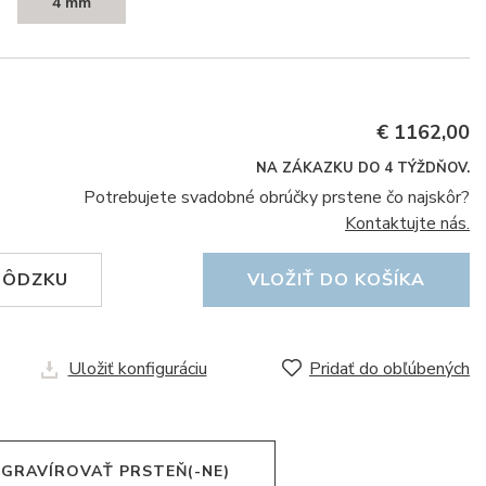
4 mm
€ 1162,00
NA ZÁKAZKU DO 4 TÝŽDŇOV.
Potrebujete svadobné obrúčky prstene čo najskôr?
Kontaktujte nás.
HÔDZKU
VLOŽIŤ DO KOŠÍKA
Uložiť konfiguráciu
Pridať do obľúbených
 GRAVÍROVAŤ PRSTEŇ(-NE)