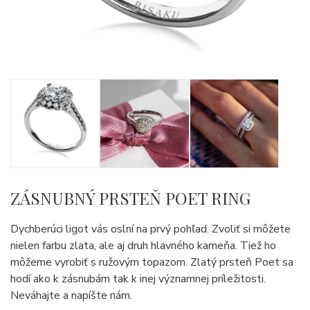
ZÁSNUBNÝ PRSTEŇ POET RING
Dychberúci ligot vás oslní na prvý pohľad. Zvoliť si môžete
nielen farbu zlata, ale aj druh hlavného kameňa. Tiež ho
môžeme vyrobiť s ružovým topazom. Zlatý prsteň Poet sa
hodí ako k zásnubám tak k inej významnej príležitosti.
Neváhajte a napíšte nám.