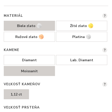
MATERIÁL
?
Biele zlato
Žlté zlato
Ružové zlato
Platina
KAMENE
?
Diamant
Lab. Diamant
Moissanit
VEĽKOSŤ KAMEŇOV
?
1,12 ct
VEĽKOSŤ PRSTEŇA