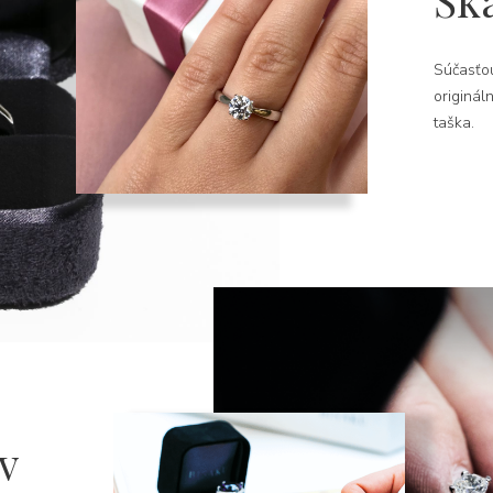
Šk
Súčasťou
originál
taška.
v