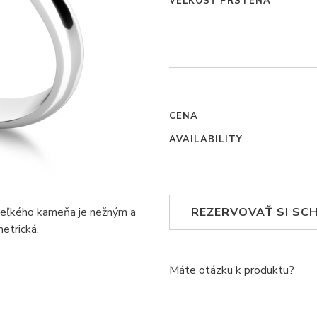
VEĽKOSŤ PRSTEŇA
CENA
AVAILABILITY
 veľkého kameňa je nežným a
REZERVOVAŤ SI SC
etrická.
Máte otázku k produktu?