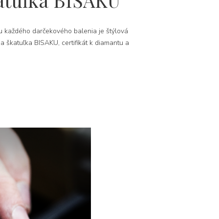
atuľka BISAKU
 každého darčekového balenia je štýlová
na škatuľka BISAKU, certifikát k diamantu a