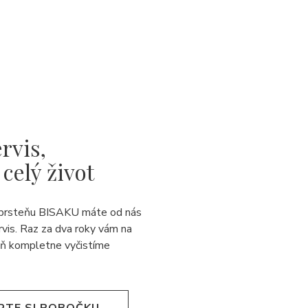
rvis,
 celý život
prsteňu BISAKU máte od nás
rvis. Raz za dva roky vám na
eň kompletne vyčistíme
RTE SI POBOČKU