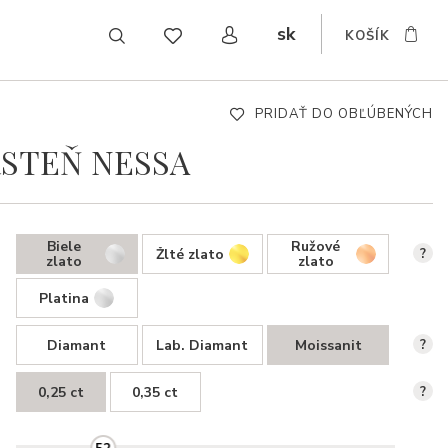
sk
KOŠÍK
CZ
EN
DE
PRIDAŤ DO OBĽÚBENÝCH
STEŇ NESSA
Biele
Ružové
Žlté zlato
?
zlato
zlato
Platina
Diamant
Lab. Diamant
Moissanit
?
0,25 ct
0,35 ct
?