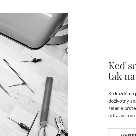
Keď se
tak na
Ku každému 
doživotný se
želanie prst
ultrazvukom.
VYBE