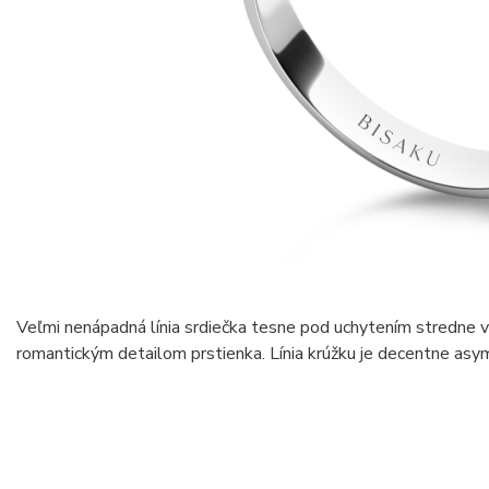
Veľmi nenápadná línia srdiečka tesne pod uchytením stredne
romantickým detailom prstienka. Línia krúžku je decentne asym