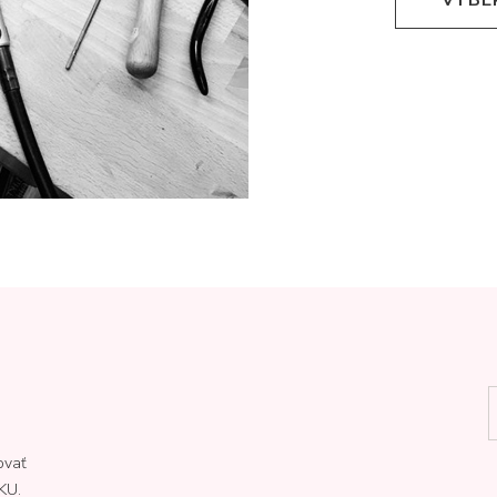
ovať
KU.