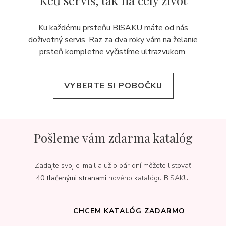
Keď servis,
tak na celý život
Ku každému prsteňu BISAKU máte od nás
doživotný servis. Raz za dva roky vám na želanie
prsteň kompletne vyčistíme ultrazvukom.
VYBERTE SI POBOČKU
Pošleme vám zdarma katalóg
Zadajte svoj e-mail a už o pár dní môžete listovať
40 tlačenými stranami
nového katalógu BISAKU.
CHCEM KATALÓG ZADARMO