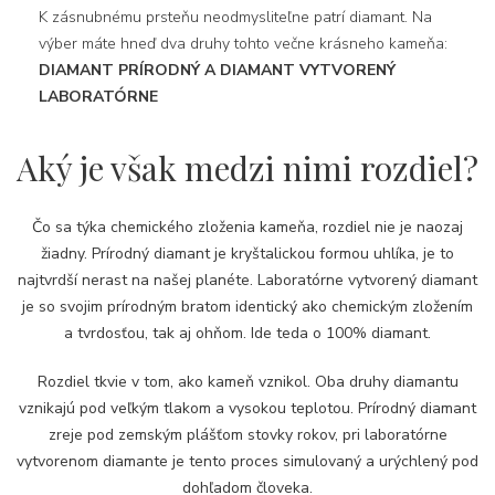
K zásnubnému prsteňu neodmysliteľne patrí diamant. Na
výber máte hneď dva druhy tohto večne krásneho kameňa:
DIAMANT PRÍRODNÝ A DIAMANT VYTVORENÝ
LABORATÓRNE
Aký je však medzi nimi rozdiel?
Čo sa týka chemického zloženia kameňa, rozdiel nie je naozaj
žiadny. Prírodný diamant je kryštalickou formou uhlíka, je to
najtvrdší nerast na našej planéte. Laboratórne vytvorený diamant
je so svojim prírodným bratom identický ako chemickým zložením
a tvrdosťou, tak aj ohňom. Ide teda o 100% diamant.
Rozdiel tkvie v tom, ako kameň vznikol. Oba druhy diamantu
vznikajú pod veľkým tlakom a vysokou teplotou. Prírodný diamant
zreje pod zemským plášťom stovky rokov, pri laboratórne
vytvorenom diamante je tento proces simulovaný a urýchlený pod
dohľadom človeka.