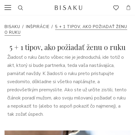
BISAKU
/
INŠPIRÁCIE
/
5 + 1 TIPOV, AKO POŽIADAŤ ŽENU
O RUKU
5 + 1 tipov, ako požiadať ženu o ruku
Žiadosť o ruku často vôbec nie je jednoduchá, ide totiž o
akt, ktorý si bude partnerka, teda vaša nastávajúca,
pamätať navždy. K žiadosti o ruku preto pristupujte
svedomito, dôkladne si všetko naplánujte, a
predovšetkým premyslite. Ako ste už určite zistili, tento
článok poradí mužom, ako svoju milovanú požiadať o ruku
a nepokaziť to (alebo to aspoň pokaziť čo najmenej), a
tak zožať úspech.