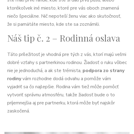
ste mali prvé rande, kde ste si dali prvú pusu, alebo
ktorékoľvek iné miesto, ktoré pre vás oboch znamená
niečo špeciálne. Nič nepoteší ženu viac ako skutočnosť,
že si pamätáte miesto, kde ste sa zoznámili.
Náš tip č. 2 – Rodinná oslava
Táto príležitosť je vhodná pre tých z vás, ktorí majú veľmi
dobré vzťahy s partnerkinou rodinou. Žiadosť o ruku vôbec
nie je jednoduchá, a ak ste trémista,
podpora zo strany
rodiny
vám rozhodne dodá odvahu a pomôže vám
vyjadriť sa čo najlepšie. Rodina vám tiež môže pomôcť
vytvoriť správnu atmosféru, takže žiadosť bude o to
príjemnejšia aj pre partnerku, ktorá môže byť najskôr
zaskočená.