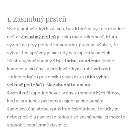
1. Zásnubný prsteň
Svätý grál všetkých zásnub, bez ktorého by to rozhodne
nešlo.
Zásnubný prsteň
je taká malá zákernosť, ktorá
vyzerá na prvý pohľad jednoducho, pravdou však je, že
vybrať ten správny je niekedy naozaj tvrdý oriešok.
Musíte vybrať vhodný
štýl, farbu, osadenie
(drahé
kamene v. zirkóny), a predovšetkým trafiť
veľkosť
zodpovedajúcu prstenníku vašej milej (
Ako vybrať
veľkosť prsteňa?
).
Nezabudnite ani na
škatuľku!
Napodobňovať scény z romantických filmov,
keď si prstienok partnerka nájde na dne pohára
šampanského alebo uprostred čokoládovej tortičky je
nebezpečné a namiesto radosti zo zasnúbenia jej môžete
spôsobiť nepríjemné dusenie.