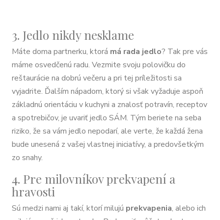
3. Jedlo nikdy nesklame
Máte doma partnerku, ktorá
má rada jedlo
? Tak pre vás
máme osvedčenú radu. Vezmite svoju polovičku do
reštaurácie na dobrú večeru a pri tej príležitosti sa
vyjadrite. Ďalším nápadom, ktorý si však vyžaduje aspoň
základnú orientáciu v kuchyni a znalosť potravín, receptov
a spotrebičov, je uvariť jedlo SÁM. Tým beriete na seba
riziko, že sa vám jedlo nepodarí, ale verte, že každá žena
bude unesená z vašej vlastnej iniciatívy, a predovšetkým
zo snahy.
4. Pre milovníkov prekvapení a
hravosti
Sú medzi nami aj takí, ktorí milujú
prekvapenia
, alebo ich