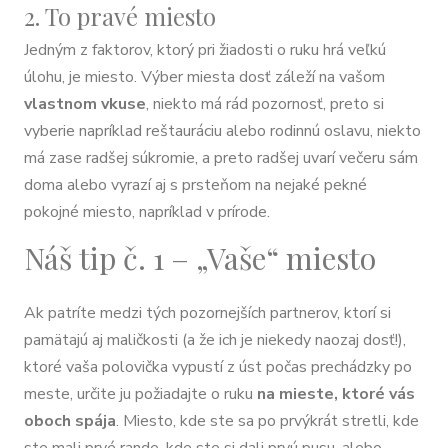
2. To pravé miesto
Jedným z faktorov, ktorý pri žiadosti o ruku hrá veľkú
úlohu, je miesto. Výber miesta dosť záleží na vašom
vlastnom vkuse
, niekto má rád pozornosť, preto si
vyberie napríklad reštauráciu alebo rodinnú oslavu, niekto
má zase radšej súkromie, a preto radšej uvarí večeru sám
doma alebo vyrazí aj s prsteňom na nejaké pekné
pokojné miesto, napríklad v prírode.
Náš tip č. 1 – „Vaše“ miesto
Ak patríte medzi tých pozornejších partnerov, ktorí si
pamätajú aj maličkosti (a že ich je niekedy naozaj dosť!),
ktoré vaša polovička vypustí z úst počas prechádzky po
meste, určite ju požiadajte o ruku
na mieste, ktoré vás
oboch spája
. Miesto, kde ste sa po prvýkrát stretli, kde