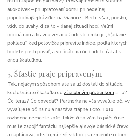
milujú aspoň ich partnerky. Prekvapiť môžete vlastne
akokoľvek – pri upratovaní domu, pri nedeľnej
popoludňajšej kávičke, na Vianoce... Berte však, prosím,
vždy do úvahy, či sa to v danej situácii hodí. Veľmi
originálnou a hravou verziou žiadosti o ruku je „hľadanie
pokladu“, keď polovičke pripravíte indície, podľa ktorých
budete postupovať, a vo finále na ňu budete čakať s
onou škatuľkou.
5. Šťastie praje pripraveným
Tak, nejakým spôsobom ste sa už dostali do situácie,
keď otvárate škatuľku so
zásnubným prstienkom
a... a?
Čo teraz? Čo povedať? Partnerka na vás vyvaľuje oči, vy
vyvaľujete oči na ňu a nastáva trápne ticho. Toto
rozhodne nechcete zažiť, takže či sa vám to páči, či nie,
musíte zapojiť fantáziu, najlepšie aj svoje básnické črevo,
a naplánovať
obstojnú reč
, v ktorej sa zmienite o tom,