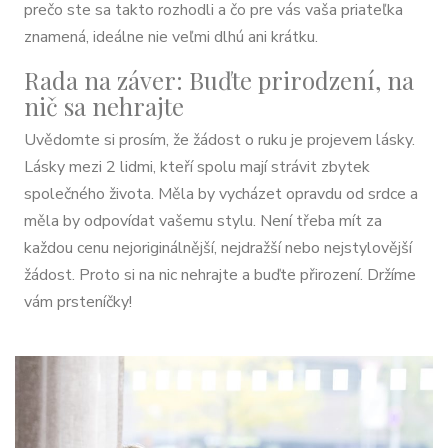
prečo ste sa takto rozhodli a čo pre vás vaša priateľka
znamená, ideálne nie veľmi dlhú ani krátku.
Rada na záver: Buďte prirodzení, na
nič sa nehrajte
Uvědomte si prosím, že žádost o ruku je projevem lásky.
Lásky mezi 2 lidmi, kteří spolu mají strávit zbytek
společného života. Měla by vycházet opravdu od srdce a
měla by odpovídat vašemu stylu. Není třeba mít za
každou cenu nejoriginálnější, nejdražší nebo nejstylovější
žádost. Proto si na nic nehrajte a buďte přirození. Držíme
vám prsteníčky!