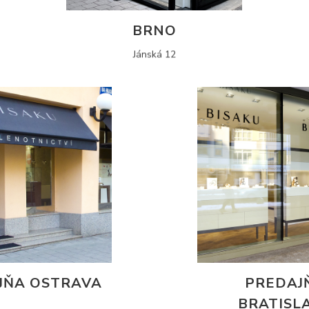
BRNO
Jánská 12
JŇA OSTRAVA
PREDAJ
BRATISL
a Hradbách 3