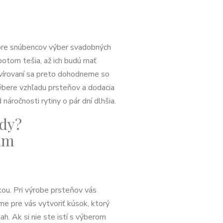
 pre snúbencov výber svadobných
potom tešia, až ich budú mať
vírovaní sa preto dohodneme so
výbere vzhľadu prsteňov a dodacia
 náročnosti rytiny o pár dní dlhšia.
ady?
ám
kou. Pri výrobe prsteňov vás
e pre vás vytvoriť kúsok, ktorý
ah. Ak si nie ste istí s výberom