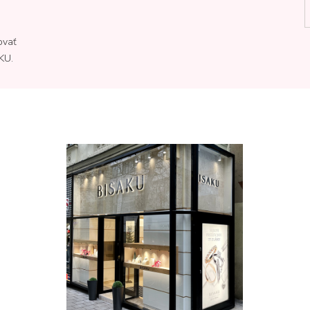
ovať
KU.