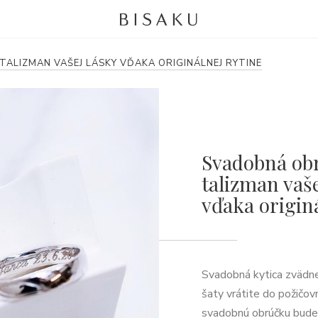
ALIZMAN VAŠEJ LÁSKY VĎAKA ORIGINÁLNEJ RYTINE
Svadobná ob
talizman vaše
vďaka originá
Svadobná kytica zvädne
šaty vrátite do požičov
svadobnú obrúčku budet