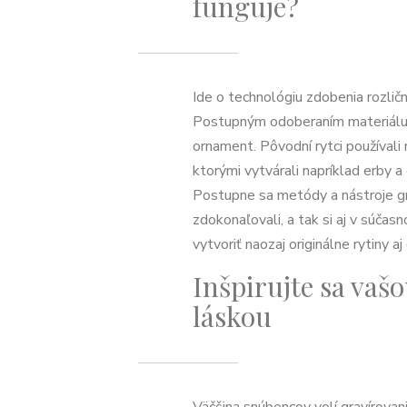
funguje?
Ide o technológiu zdobenia rozli
Postupným odoberaním materiálu 
ornament. Pôvodní rytci používali 
ktorými vytvárali napríklad erby 
Postupne sa metódy a nástroje gr
zdokonaľovali, a tak si aj v súčas
vytvoriť naozaj originálne rytiny a
Inšpirujte sa vaš
láskou