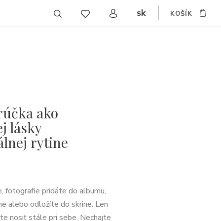
sk
KOŠÍK
CZ
EN
DE
rúčka ako
j lásky
lnej rytine
, fotografie pridáte do albumu,
ne alebo odložíte do skrine. Len
e nosiť stále pri sebe. Nechajte