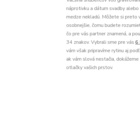
Väčšina snúbencov volí gravírovan
náprotivku a dátum svadby alebo in
medze nekladú. Môžete si preto v
osobnejšie, čomu budete rozumieť 
čo pre vás partner znamená, a použ
34 znakov. Vybrali sme pre vás
6 
vám však pripravíme rytinu aj pod
ak vám slová nestačia, dokážeme 
otlačky vašich prstov.