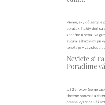
Vieme, aký dôležitý je
obrúčok. Každý deň sa 
konečne u seba. Na gra
svojimi zákazníkmi pri 
lehota je v závislosti od
Neviete si r
Poradíme v
Už 25 rokov žijeme lás
chceme spoznať a chcem
presne vystihne váš vzť