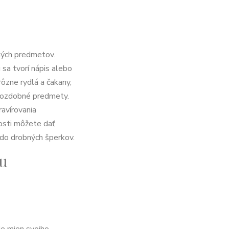
čných predmetov.
sa tvorí nápis alebo
rôzne rydlá a čakany,
a ozdobné predmety.
avírovania
nosti môžete dať
j do drobných šperkov.
ou