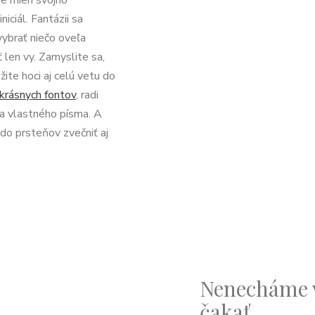
ie mien svojho
iciál. Fantázii sa
ybrať niečo oveľa
len vy. Zamyslite sa,
ite hoci aj celú vetu do
krásnych fontov
, radi
ľa vlastného písma. A
do prsteňov zvečniť aj
Nenecháme 
čakať.