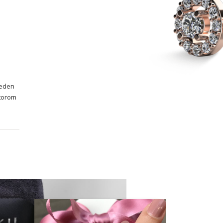
jeden
ktorom