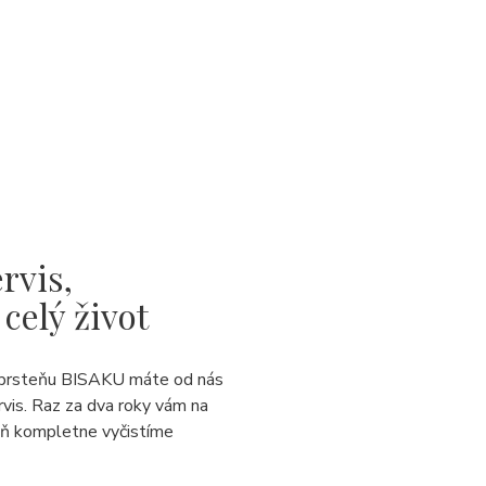
rvis,
 celý život
prsteňu BISAKU máte od nás
rvis. Raz za dva roky vám na
eň kompletne vyčistíme