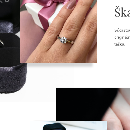
Šk
Súčasťou
originál
taška.