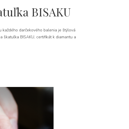
atuľka BISAKU
 každého darčekového balenia je štýlová
na škatuľka BISAKU, certifikát k diamantu a