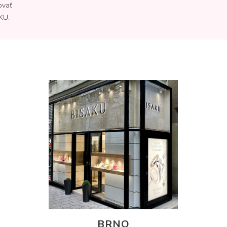
ovať
KU.
BRNO