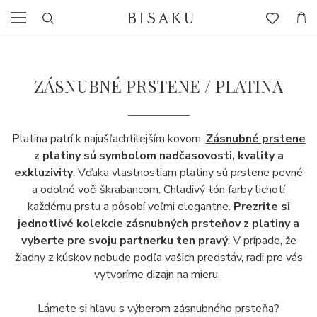
ZÁSNUBNÉ PRSTENE / PLATINA
Platina patrí k najušľachtilejším kovom.
Zásnubné prstene
z platiny sú symbolom nadčasovosti, kvality a
exkluzivity
. Vďaka vlastnostiam platiny sú prstene pevné
a odolné voči škrabancom. Chladivý tón farby lichotí
každému prstu a pôsobí veľmi elegantne.
Prezrite si
jednotlivé kolekcie zásnubných prsteňov z platiny a
vyberte pre svoju partnerku ten pravý
. V prípade, že
žiadny z kúskov nebude podľa vašich predstáv, radi pre vás
vytvoríme
dizajn na mieru
.
Lámete si hlavu s výberom zásnubného prsteňa?