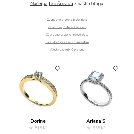
Načerpajte inšpiráciu
z nášho blogu.
Zásnubné prstene biele zlato
Zásnubné prstene žlté zlato
Zásnubné prstene ružové zlato
​​Zásnubné prstene s diamantmi
​​Všetky zásnubné prstene
PŘIDAT DO OBLÍBENÝCH
PŘIDAT DO OBLÍBENÝCH
Dorine
Ariana S
od 818 Kč
od 958 Kč