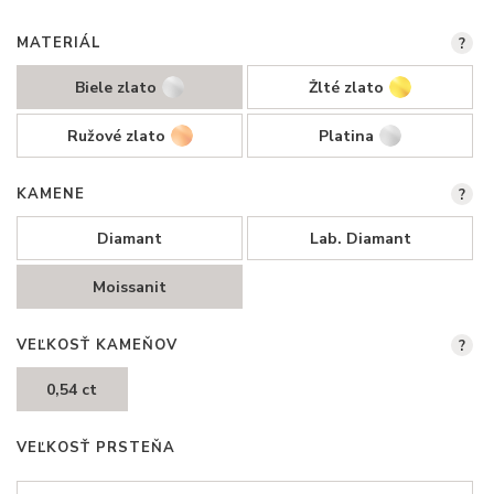
MATERIÁL
?
Biele zlato
Žlté zlato
Ružové zlato
Platina
KAMENE
?
Diamant
Lab. Diamant
Moissanit
VEĽKOSŤ KAMEŇOV
?
0,54 ct
VEĽKOSŤ PRSTEŇA