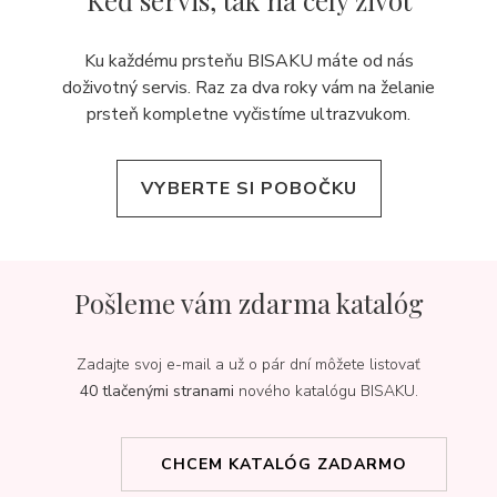
Keď servis,
tak na celý život
Ku každému prsteňu BISAKU máte od nás
doživotný servis. Raz za dva roky vám na želanie
prsteň kompletne vyčistíme ultrazvukom.
VYBERTE SI POBOČKU
Pošleme vám zdarma katalóg
Zadajte svoj e-mail a už o pár dní môžete listovať
40 tlačenými stranami
nového katalógu BISAKU.
CHCEM KATALÓG ZADARMO