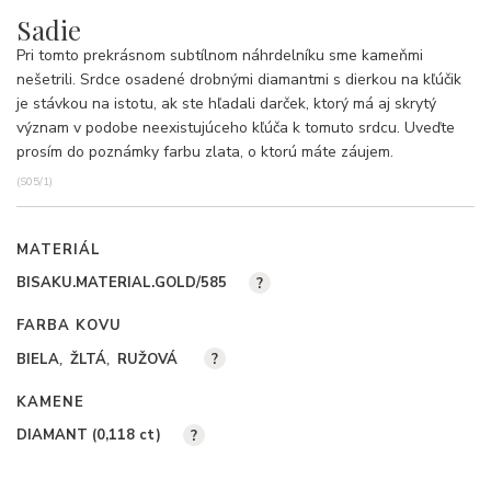
Sadie
Pri tomto prekrásnom subtílnom náhrdelníku sme kameňmi
nešetrili. Srdce osadené drobnými diamantmi s dierkou na kľúčik
je stávkou na istotu, ak ste hľadali darček, ktorý má aj skrytý
význam v podobe neexistujúceho kľúča k tomuto srdcu. Uveďte
prosím do poznámky farbu zlata, o ktorú máte záujem.
(S05/1)
MATERIÁL
BISAKU.MATERIAL.GOLD/585
?
FARBA KOVU
BIELA
ŽLTÁ
RUŽOVÁ
?
KAMENE
DIAMANT (0,118
ct
)
?