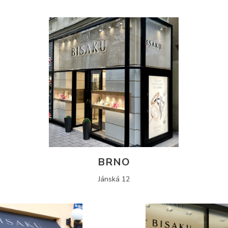
BRNO
Jánská 12