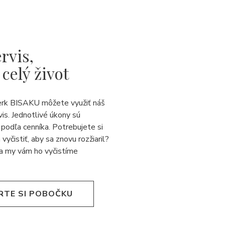
rvis,
 celý život
erk BISAKU môžete využiť náš
vis. Jednotlivé úkony sú
podľa cenníka. Potrebujete si
 vyčistiť, aby sa znovu rozžiaril?
a my vám ho vyčistíme
RTE SI POBOČKU