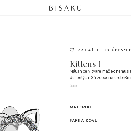
PRIDAŤ DO OBĽÚBENÝC
Kittens I
Náušnice v tvare mačiek nemusia
dospelých. Sú zdobené drobnými 
(S48)
MATERIÁL
FARBA KOVU