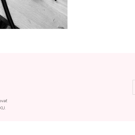
ovať
KU.