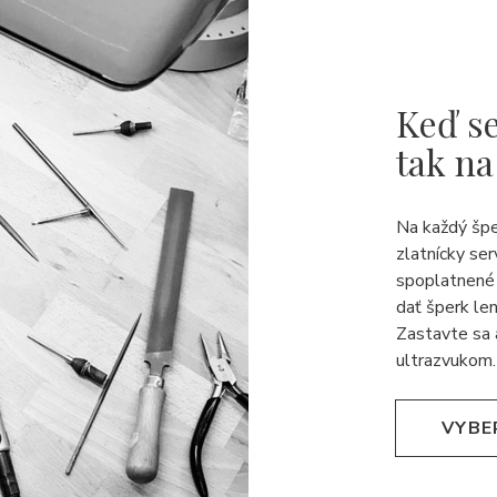
Keď se
tak na
Na každý šp
zlatnícky ser
spoplatnené 
dať šperk len
Zastavte sa 
ultrazvukom.
VYBE