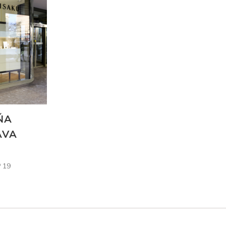
ŇA
AVA
 19