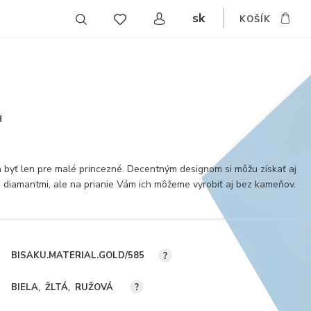
sk
KOŠÍK
CZ
EN
DE
H
 byť len pre malé princezné. Decentným designom si môžu získať aj
diamantmi, ale na prianie Vám ich môžeme vyrobiť aj bez kameňov.
BISAKU.MATERIAL.GOLD/585
?
BIELA
ŽLTÁ
RUŽOVÁ
?