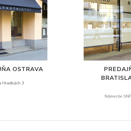
JŇA OSTRAVA
PREDAJ
BRATISL
a Hradbách 3
Námestie SNP